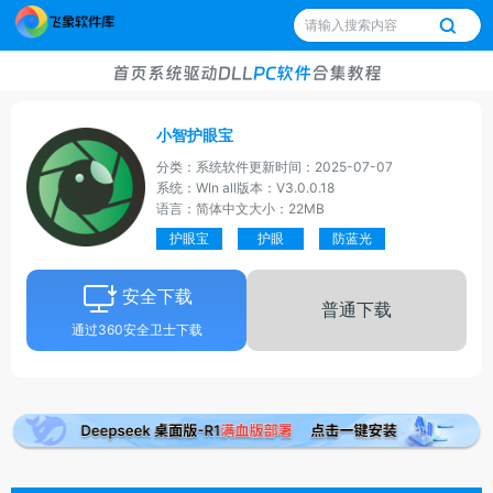
首页
系统
驱动
DLL
PC软件
合集
教程
小智护眼宝
分类：系统软件
更新时间：2025-07-07
系统：WIn all
版本：V3.0.0.18
语言：简体中文
大小：22MB
护眼宝
护眼
防蓝光
安全下载
普通下载
通过360安全卫士下载