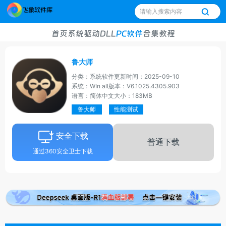
首页
系统
驱动
DLL
PC软件
合集
教程
鲁大师
分类：系统软件
更新时间：2025-09-10
系统：WIn all
版本：V6.1025.4305.903
语言：简体中文
大小：183MB
鲁大师
性能测试
安全下载
普通下载
通过360安全卫士下载