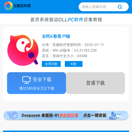
首页
系统
驱动
DLL
PC软件
合集
教程
全民K歌客户端
分类：音频软件
更新时间：2025-01-11
系统：WIn all
版本：V2.21.183.226
语言：简体中文
大小：83MB
全民K歌
K歌
安全下载
普通下载
通过360安全卫士下载