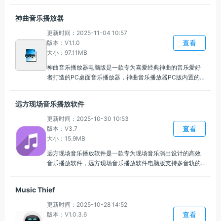
根据需要选择合适的语言进行转换，能够帮助用户将TXT文
本文件快速转换为高质量的语音文件，可根据需求定制阿拉
神曲音乐播放器
伯语、法语、日语、韩语等20种语言的语音合成。
更新时间：2025-11-04 10:57
查看
版本：V1.1.0
大小：97.11MB
神曲音乐播放器电脑版是一款专为喜爱经典神曲的音乐爱好
者打造的PC桌面音乐播放器，神曲音乐播放器PC版内置的神
曲，用户可以根据自己的喜好添加更多的歌曲到播放列表，
定制自己的音乐空间，支持根据歌曲类型、歌手或专辑创建
远方现场音乐播放软件
多个播放列表，让你可以随时切换不同的音乐氛围。
更新时间：2025-10-30 10:53
查看
版本：V3.7
大小：15.9MB
远方现场音乐播放软件是一款专为现场音乐演出设计的高效
音乐播放软件，远方现场音乐播放软件电脑版支持多音轨的
播放，可以同时播放多个音频文件，提供实时的调节和反馈
功能，音效师可以在现场根据需求迅速调整播放音量、效果
Music Thief
和音轨，能够让整个演出过程中的音频效果始终保持最佳状
态。
更新时间：2025-10-28 14:52
查看
版本：V1.0.3.6