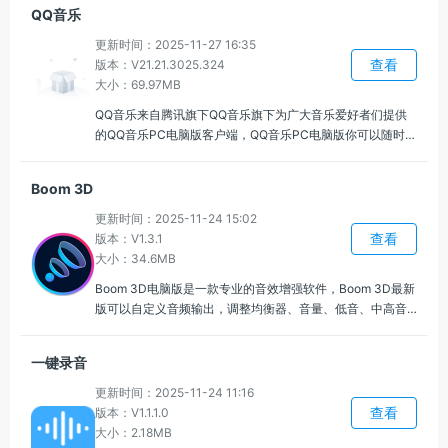
欢的音乐，还可以缓存到本地在没网络的时候随时可以放松
QQ音乐
哦！
更新时间：2025-11-27 16:35
查看
版本：V21.21.3025.324
大小：69.97MB
QQ音乐来自腾讯旗下QQ音乐旗下为广大音乐爱好者们提供
的QQ音乐PC电脑版客户端，QQ音乐PC电脑版你可以随时登
录你的账号长汀你喜欢的音乐，QQ音乐PC电脑版各种高清
音质和在线音乐在等你哦！
Boom 3D
更新时间：2025-11-24 15:02
查看
版本：V1.3.1
大小：34.6MB
Boom 3D电脑版是一款专业的音效增强软件，Boom 3D最新
版可以自定义音频输出，调整均衡器、音量、低音、中高音
等参数，支持多种预设的音效模式，可以根据不同的场景需
求轻松切换，能够模拟7.1声道音效，让声音的方向感和空间
一键录音
感更为真实，增强沉浸感。
更新时间：2025-11-24 11:16
查看
版本：V1.1.1.0
大小：2.18MB