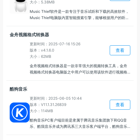
大小：5.38MB
Music Thief软件是一款专注于音乐试听和下载的高效软件，
Music Thief电脑版内置智能搜索引擎，能够根据用户的听歌
历史和偏好，自动推荐类似风格或相同类型的歌曲，帮助用
户发现更多的好歌，可以创建自己喜欢的歌单，将心仪的歌
金舟视频格式转换器
曲整理在一起，随时随地播放自己喜欢的音乐。
更新时间：2025-07-16 15:26
查看
版本：v4.1.6.0
大小：62MB
金舟视频格式转换器是一款非常强大的视频转换工具，金舟
视频格式转换器电脑版之中用户可以使用该软件进行视频格
式转换、视频合并、视频转音频提取、视频与 GIF 互转，该
软件可以将大部分的视频格式都轻松的转换成需要的格式。
酷狗音乐
更新时间：2025-06-05 10:44
查看
版本：V11.1.31.26839
大小：114MB
酷狗音乐PC客户端目前是隶属于腾讯音乐集团旗下和QQ音
乐、酷我音乐并成为腾讯系三大音乐客户端平台，酷狗音乐
PC客户端在并入腾讯音乐旗下获得腾讯系音乐版权支持之后
终发挥出酷狗音乐的最大功效，喜欢酷狗音乐的用户们再也