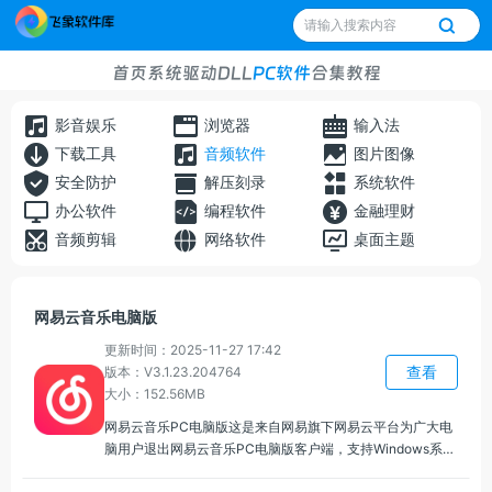
首页
系统
驱动
DLL
PC软件
合集
教程
影音娱乐
浏览器
输入法
下载工具
音频软件
图片图像
安全防护
解压刻录
系统软件
办公软件
编程软件
金融理财
音频剪辑
网络软件
桌面主题
网易云音乐电脑版
更新时间：2025-11-27 17:42
查看
版本：V3.1.23.204764
大小：152.56MB
网易云音乐PC电脑版这是来自网易旗下网易云平台为广大电
脑用户退出网易云音乐PC电脑版客户端，支持Windows系统
的所有版本。网易云音乐PC电脑版让你轻松播放和畅听你喜