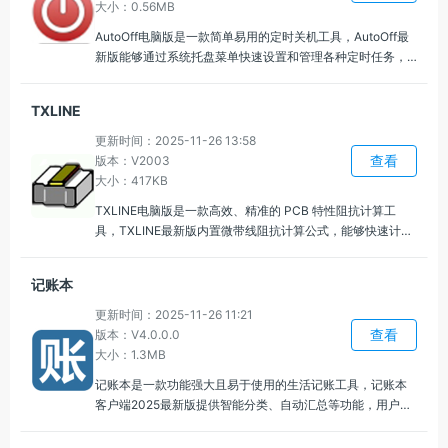
大小：0.56MB
AutoOff电脑版是一款简单易用的定时关机工具，AutoOff最
新版能够通过系统托盘菜单快速设置和管理各种定时任务，
支持多类型任务添加、自动检查更新、调度多个任务、安排
重复任务，并可选择是否将程序固定到任务栏。
TXLINE
更新时间：2025-11-26 13:58
查看
版本：V2003
大小：417KB
TXLINE电脑版是一款高效、精准的 PCB 特性阻抗计算工
具，TXLINE最新版内置微带线阻抗计算公式，能够快速计算
出精确的线宽、线长和阻抗值，可以根据用户输入的具体参
数，快速计算微带线的特性阻抗，并给出相应的推荐线宽和
记账本
线长。
更新时间：2025-11-26 11:21
查看
版本：V4.0.0.0
大小：1.3MB
记账本是一款功能强大且易于使用的生活记账工具，记账本
客户端2025最新版提供智能分类、自动汇总等功能，用户可
以轻松记录和查看每一笔支出，能够为您生成详细的支出和
收入报告，通过图表、数据分析，可以清晰了解财务状况，