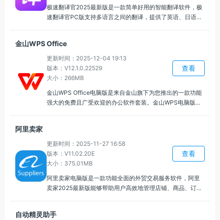
极速翻译官2025最新版是一款简单好用的智能翻译软件，极
速翻译官PC版支持多语言之间的翻译，提供了英语、日语、
法语等，提供了图片翻译、划词翻译等多种方式，自动识别
文字内容，轻松满足用户的日常对话和口语交流。
金山WPS Office
更新时间：2025-12-04 19:13
查看
版本：V12.1.0.22529
大小：266MB
金山WPS Office电脑版是来自金山旗下为您推出的一款功能
强大的免费且广受欢迎的办公软件套装。金山WPS电脑版它
涵盖了文字处理、表格制作、演示文稿等多重功能，金山
WPS Office电脑版满足用户在各种办公场景下的需求。
阿里卖家
更新时间：2025-11-27 16:58
查看
版本：V11.02.20E
大小：375.01MB
阿里卖家电脑版是一款功能全面的外贸交易服务软件，阿里
卖家2025最新版能够帮助用户高效地管理店铺、商品、订单
等，可以快速编辑商品信息、设置价格、库存、物流等，方
便高效地管理商品列表，轻松提升销售业绩和运营效率。
自动精灵助手