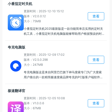
个性化的学习资源和建议，能够与腾讯其他平台进行互通和
小番茄定时关机
协作。
更新时间：2025-12-10 15:12
查看
版本：V2.0.0.12
大小：75MB
小番茄定时关机2025最新版是一款功能简单且实用的定时关
机工具，小番茄定时关机电脑版能够帮助用户根据预设的时
间自动关机、重启、休眠等系统操作，支持自定义任务计
划，用户可以设置多个任务，安排定时关机、重启等不同操
夸克电脑版
作，方便多场景使用。
更新时间：2025-12-09 17:02
查看
版本：V2.5.0.298
大小：247MB
夸克电脑版这是来自阿里巴巴旗下神马搜索专门为广大搜索
用户推出的一款精简极速搜索品牌夸克的PC版客户端软件，
夸克电脑版全方位整合AI功能，将Ai融入写作、办公、创作等
诸多领域。
极速翻译官
更新时间：2025-12-05 10:08
查看
版本：V1.0.0.6
大小：67MB