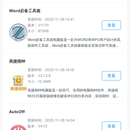
页面内容复杂或图片较多的文件中，也能保持高效的显示速
度，可以快速定位和查找PDF文档中的特定内容，还支持简
Word必备工具箱
单的文档标记和注释，方便用户在阅读过程中做笔记或标
记。
更新时间：2025-11-26 14:41
查看
版本：V11.70
大小：872KB
Word必备工具箱电脑版是一款为WORD和WPS用户设计的高
效插件工具箱，Word必备工具箱最新版在安装后即可直接使
用，完美集成到WORD/WPS中，能够与这两款软件无缝融
合，用户无需额外的操作或设置，提供的工具可以有效简化
美捷闹钟
日常文档编辑中的繁琐操作，帮助用户更高效地完成任务。
更新时间：2025-11-26 14:16
查看
版本：V2.1.3.6
大小：10.3MB
美捷闹钟电脑版是一款轻巧、实用的电脑闹钟软件，美捷闹
钟2025最新版能够创建多种日程任务内容，添加闹钟、设置
日程仅需几步操作，闹钟、日程、计时器等数据互不干扰，
可同时运行多个任务，满足多场景并行的时间管理需求，无
AutoOff
需切换多款软件。
更新时间：2025-11-26 14:04
查看
版本：V4.13