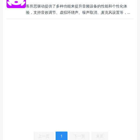
客所思驱动提供了多种功能来提升音频设备的性能和个性化体
验，支持音效调节、虚拟环绕声、噪声取消、麦克风设置等，
XOX驱动程序最新版为用户提供了更多的定制选项，能够根据个
人的需求对音质、麦克风性能等进行精细调整。
上一页
1
下一页
末页