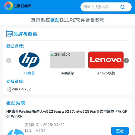
首页
系统
驱动
DLL
PC软件
合集
教程
品牌机驱动
驱动品牌:
hp惠普
dell戴尔
lenovo联想
支持系统:
WinXP-x32
驱动列表
HP惠普Pavilion畅游人w5229cn/w5287cn/w5289cn台式电脑显卡驱动F
or WinXP
更新时间：2025-04-22
查看
版本：V1.32