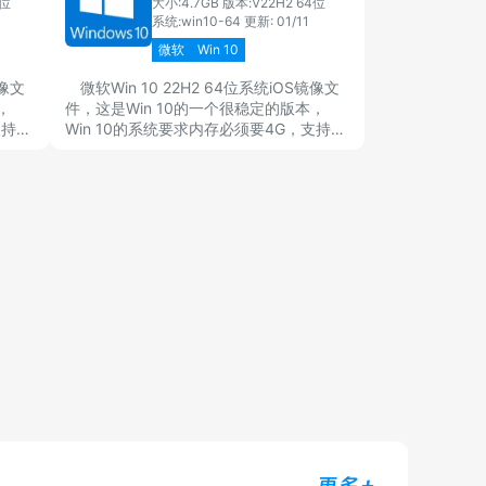
4位
大小:4.7GB
版本:V22H2 64位
系统:win10-64
更新: 01/11
微软
Win 10
镜像文
微软Win 10 22H2 64位系统iOS镜像文
，
件，这是Win 10的一个很稳定的版本，
支持
Win 10的系统要求内存必须要4G，支持
小于
64GB的系统，显示器分辨率要求不小于
 64
1920×1080像素。微软Win 10 22H2 64
和纯净
位系统iOS镜像文件主打安全、稳定和纯净
推荐
的高效运行，喜欢Win 10的用户们，推荐
安装该版本。