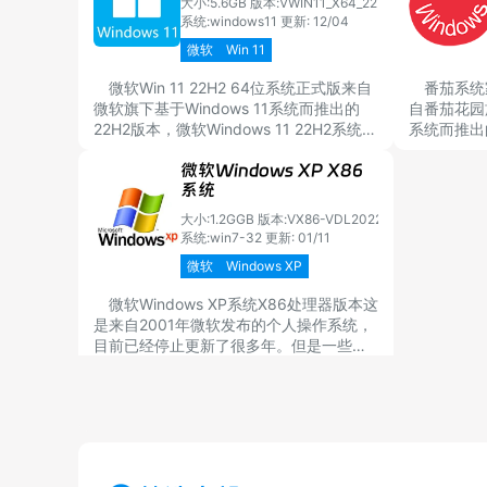
大小:5.6GB
版本:VWIN11_X64_22H2
系统:windows11
更新: 12/04
微软
Win 11
微软Win 11 22H2 64位系统正式版来自
番茄系统家
微软旗下基于Windows 11系统而推出的
自番茄花园旗
22H2版本，微软Windows 11 22H2系统
系统而推出
64位系统目前已经是一个很稳定的系统版
本，番茄系统家
微软Windows XP X86
本，广大Windows系统用户如果喜欢稳定
统，目前已
系统
版本的话完全可以安装这个微软Win 11
22H2 64位系统。
大小:1.2GGB
版本:VX86-VDL2022
系统:win7-32
更新: 01/11
微软
Windows XP
微软Windows XP系统X86处理器版本这
是来自2001年微软发布的个人操作系统，
目前已经停止更新了很多年。但是一些用
户和企业在低配置的电脑上还是需要Win
XP系统的，所以有需要的用户们可以自行
下载Win XP系统，安装流程简单。