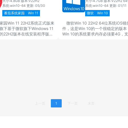
大小:4.8GB
版本:V22H2
大小:4.7GB
版本:V22H2 6
系统:win10-64
更新: 05/30
系统:win10-64
更新: 01/11
番茄系统家园
Win 11
微软
Win 10
园Win 11 22H2系统正式版来
微软Win 10 22H2 64位系统iOS
下基于微软旗下Windows 11
件，这是Win 10的一个很稳定的版本
的22H2版本在线安装程序版
Win 10的系统要求内存必须要4G，
园Win 11 22H2 64位系
64GB的系统，显示器分辨率要求不
经是一个很稳定的系统版本。
1920×1080像素。微软Win 10 22H2
位系统iOS镜像文件主打安全、稳定
的高效运行，喜欢Win 10的用户们，
安装该版本。
上一页
1
下一页
末页