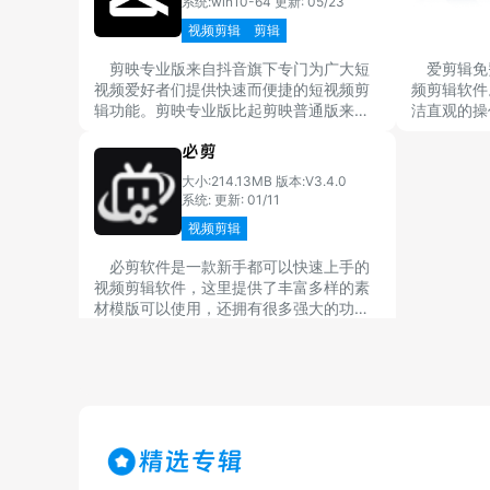
系统:win10-64
更新: 05/23
视频剪辑
剪辑
剪映专业版来自抖音旗下专门为广大短
爱剪辑免
视频爱好者们提供快速而便捷的短视频剪
频剪辑软件
辑功能。剪映专业版比起剪映普通版来说
洁直观的操
功能更丰富、更方便、更好用，但是剪映
的用户也能
必剪
专业版很多功能是需要收费的。剪映专业
无需理解复
版无论是字母还是配音亦或者轻松配置相
辑师。
大小:214.13MB
版本:V3.4.0
关视频内容都可以快速地搞定。
系统:
更新: 01/11
视频剪辑
必剪软件是一款新手都可以快速上手的
视频剪辑软件，这里提供了丰富多样的素
材模版可以使用，还拥有很多强大的功
能，帮助用户轻松制作高质量的视频内
容，必剪2025最新版无论是日常的视频编
辑修改，还是创意视频的制作，都能满足
广大使用者的剪辑需求。
精选专辑