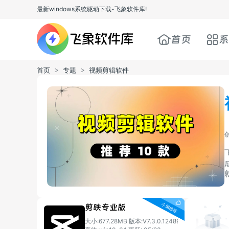
最新windows系统驱动下载-飞象软件库!
首页
系
首页
专题
视频剪辑软件
>
>
创
剪映专业版
大小:677.28MB
版本:V7.3.0.12489