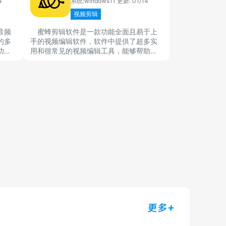
4
系统:windows11
更新: 01/14
视频剪辑
音频
蜜蜂剪辑软件是一款功能全面且易于上
的多
手的视频编辑软件，软件中提供了超多实
功
用和很常见的视频编辑工具，能够帮助使
剪操
用者快速完成剪辑修改等工作任务，蜜蜂
不错的
剪辑免费版不管是从简单的裁剪修改还是
多的
复杂的特效处理，都可以轻松完成，帮助
用户制作出高质量视频内容。
更多+