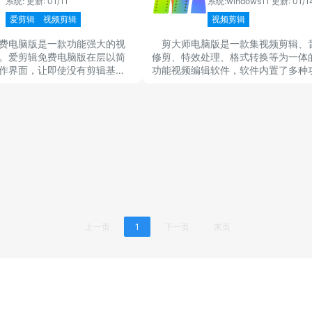
系统:
更新: 01/11
系统:windows11
更新: 01/1
爱剪辑
视频剪辑
视频剪辑
费电脑版是一款功能强大的视
剪大师电脑版是一款集视频剪辑、
。爱剪辑免费电脑版在层以简
修剪、特效处理、格式转换等为一体
作界面，让即使没有剪辑基础
功能视频编辑软件，软件内置了多种
轻松上手。爱剪辑免费电脑版
能，能够帮助用户更好的进行剪辑裁
杂专业词汇，人人都能成为剪
作，剪大师2025最新版内置了很多
模版可以直接套用，让使用者获取更
创意灵感，制作优质的视频内容。
上一页
1
下一页
末页