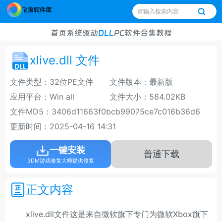
首页
系统
驱动
DLL
PC软件
合集
教程
xlive.dll 文件
文件类型：32位PE文件
文件版本：最新版
应用平台：Win all
文件大小：584.02KB
文件MD5：3406d11663f0bcb99075ce7c016b36d6
更新时间：2025-04-16 14:31
一键安装
普通下载
3DM游戏修复大师提供修复
正文内容
xlive.dll文件这是来自微软旗下专门为微软Xbox旗下