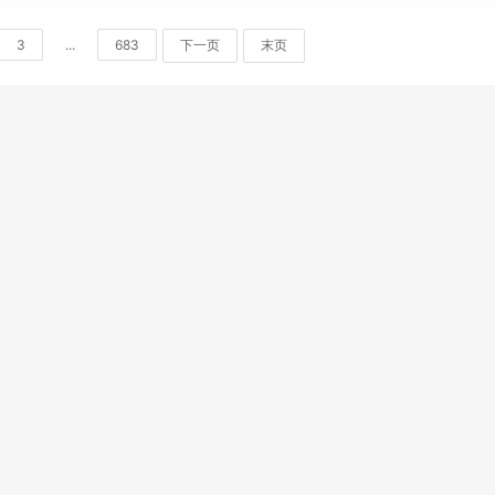
3
...
683
下一页
末页
免责声明
|
投诉管理
|
关于我们
|
网站地图
|
最新更新
|
软件库
|
软件教程
CopyRight © 2015-2025 深圳市象塔科技有限公司