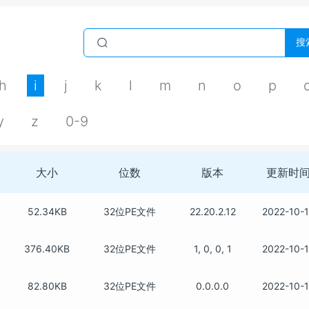
搜
h
i
j
k
l
m
n
o
p
y
z
0-9
大小
位数
版本
更新时
52.34KB
32位PE文件
22.20.2.12
2022-10-
376.40KB
32位PE文件
1, 0, 0, 1
2022-10-
82.80KB
32位PE文件
0.0.0.0
2022-10-