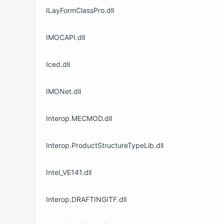
ILayFormClassPro.dll
IMOCAPI.dll
Iced.dll
IMONet.dll
Interop.MECMOD.dll
Interop.ProductStructureTypeLib.dll
Intel_VE141.dll
Interop.DRAFTINGITF.dll