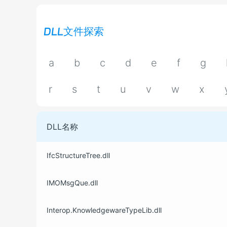
DLL文件探索
a
b
c
d
e
f
g
r
s
t
u
v
w
x
DLL名称
IfcStructureTree.dll
IMOMsgQue.dll
Interop.KnowledgewareTypeLib.dll