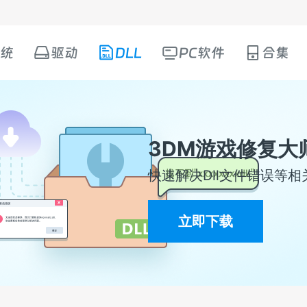
统
驱动
DLL
PC软件
合集
3DM游戏修复大
快速解决Dll文件错误等相
立即下载