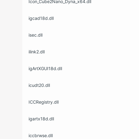
Icon_Cube2Nano_Dyna_x64.dll
igcad18d.dll
isec.dll
ilink2.dll
igArtXGUI18d.dll
icudt20.dll
ICCRegistry.dll
igartx18d.dll
iccbrwse.dll