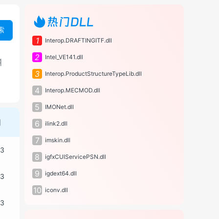
热门DLL
索
1
Interop.DRAFTINGITF.dll
2
Intel_VE141.dll
q
3
Interop.ProductStructureTypeLib.dll
4
Interop.MECMOD.dll
5
IMONet.dll
间
6
ilink2.dll
7
imskin.dll
13
8
igfxCUIServicePSN.dll
9
igdext64.dll
13
10
iconv.dll
13