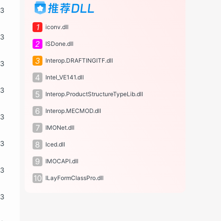
推荐DLL
13
1
iconv.dll
13
2
ISDone.dll
3
Interop.DRAFTINGITF.dll
13
4
Intel_VE141.dll
13
5
Interop.ProductStructureTypeLib.dll
6
Interop.MECMOD.dll
13
7
IMONet.dll
13
8
Iced.dll
9
IMOCAPI.dll
13
10
ILayFormClassPro.dll
13