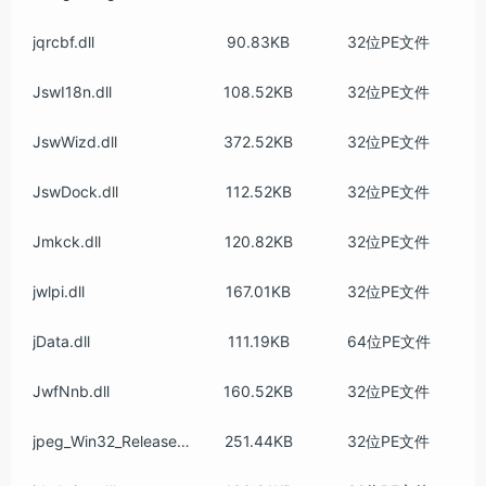
jqrcbf.dll
90.83KB
32位PE文件
JswI18n.dll
108.52KB
32位PE文件
JswWizd.dll
372.52KB
32位PE文件
JswDock.dll
112.52KB
32位PE文件
Jmkck.dll
120.82KB
32位PE文件
jwlpi.dll
167.01KB
32位PE文件
jData.dll
111.19KB
64位PE文件
JwfNnb.dll
160.52KB
32位PE文件
jpeg_Win32_Release_v142.dll
251.44KB
32位PE文件