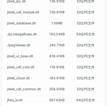
jdwb_ipc.dll
136.91KB
32位PE文件
jdwb_cef_module.dll
729.91KB
32位PE文件
jdwb_database.dll
1.16MB
32位PE文件
JpLinkageRules.dll
193.54KB
64位PE文件
JpegViewer.dll
240.71KB
32位PE文件
jdwb_ui_base.dll
818.41KB
32位PE文件
jdwb_cef_core.dll
118.91KB
32位PE文件
jdwb_cloud.dll
183.91KB
32位PE文件
jdwb_cef_common.dll
258.91KB
32位PE文件
jfets_sr.dll
587.43KB
64位PE文件