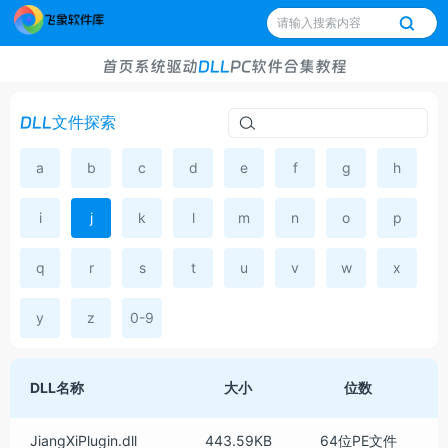
首页
系统
驱动
DLL
PC软件
合集
教程
DLL文件探索
a
b
c
d
e
f
g
h
i
j
k
l
m
n
o
p
q
r
s
t
u
v
w
x
y
z
0-9
DLL名称
大小
位数
JiangXiPlugin.dll
443.59KB
64位PE文件