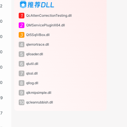
推荐DLL
12
1
QcAttenCorrectionTesting.dll
10
2
QMServicePluginX64.dll
3
Qt5SqlVBox.dll
10
4
qlerrortrace.dll
10
5
qlloader.dll
6
qlutil.dll
10
7
qlssl.dll
10
8
qllog.dll
9
qlkmipsimple.dll
09
10
qcleanrubbish.dll
07