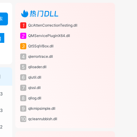
热门DLL
索
1
QcAttenCorrectionTesting.dll
2
QMServicePluginX64.dll
q
3
Qt5SqlVBox.dll
4
qlerrortrace.dll
5
qlloader.dll
间
6
qlutil.dll
7
qlssl.dll
13
8
qllog.dll
9
qlkmipsimple.dll
13
10
qcleanrubbish.dll
12