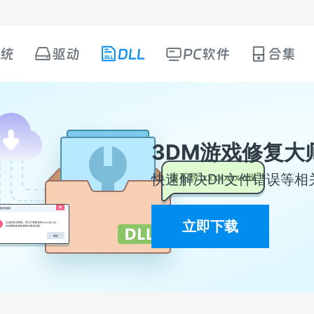
统
驱动
DLL
PC软件
合集
3DM游戏修复大
快速解决Dll文件错误等相
立即下载