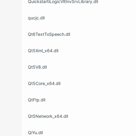
QuickstartiLogicVltInvSrvLibrary.dll
qucjc.dll
Qt6TextToSpeech.dll
Qt5Xml_x64.dll
Qt5V8.dll
Qt5Core_x64.dll
QtFtp.dll
Qt5Network_x64.dll
QiYu.dll