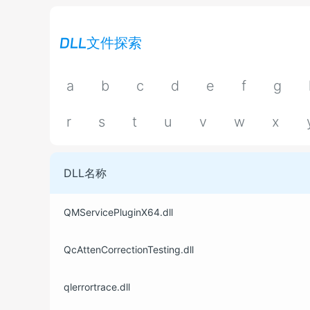
DLL文件探索
a
b
c
d
e
f
g
r
s
t
u
v
w
x
DLL名称
QMServicePluginX64.dll
QcAttenCorrectionTesting.dll
qlerrortrace.dll