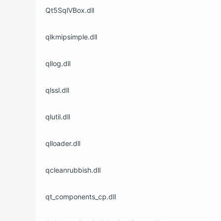
Qt5SqlVBox.dll
qlkmipsimple.dll
qllog.dll
qlssl.dll
qlutil.dll
qlloader.dll
qcleanrubbish.dll
qt_components_cp.dll