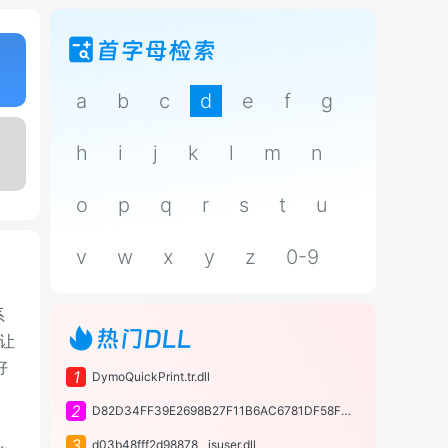
首字母检索
a
b
c
d
e
f
g
h
i
j
k
l
m
n
o
p
q
r
s
t
u
v
w
x
y
z
0-9
系
热门DLL
以让
好
1
DymoQuickPrint.tr.dll
2
D82D34FF39E2698B27F11B6AC6781DF58F3924CB.dll
3
d03b48fff2d98878__isuser.dll