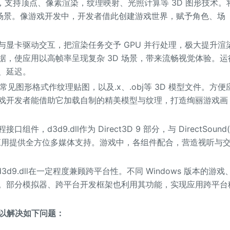
I，支持顶点、像素渲染，纹理映射、光照计算等 3D 图形技术。
D 场景。像游戏开发中，开发者借此创建游戏世界，赋予角色、场
与显卡驱动交互，把渲染任务交予 GPU 并行处理，极大提升渲
数据，使应用以高帧率呈现复杂 3D 场景，带来流畅视觉体验。运
顿、延迟。
ng等常见图形格式作纹理贴图，以及.x、.obj等 3D 模型文件。方便
游戏开发者能借助它加载自制的精美模型与纹理，打造绚丽游戏画
接口组件，d3d9.dll作为 Direct3D 9 部分，与 DirectSound
工作，为应用提供全方位多媒体支持。游戏中，各组件配合，营造视听与
I，d3d9.dll在一定程度兼顾跨平台性。不同 Windows 版本的游戏
致。部分模拟器、跨平台开发框架也利用其功能，实现应用跨平台
可以解决如下问题：