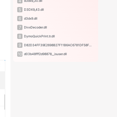
4
d3dx9_30.dll
5
D3DX9_43.dll
6
d3dx9.dll
7
DivxDecoder.dll
8
DymoQuickPrint.tr.dll
9
D82D34FF39E2698B27F11B6AC6781DF58F3924CB.dll
10
d03b48fff2d98878__isuser.dll