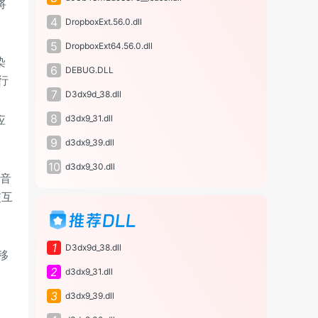
将
4
DropboxExt.56.0.dll
5
DropboxExt64.56.0.dll
染
6
DEBUG.DLL
行
7
D3dx9d_38.dll
8
应
d3dx9_31.dll
9
d3dx9_39.dll
10
d3dx9_30.dll
(音
交互
推荐DLL
、
1
D3dx9d_38.dll
移
2
d3dx9_31.dll
3
d3dx9_39.dll