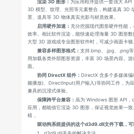
渲染 3D 图形：
为应用程序提供一套强大 AP
3D 模型、纹理、光照等元素整合，构建逼真 3
景、道具等 3D 物体真实光影与材质效果。
启用硬件加速：
充分挖掘现代图形硬件性能，
效率。相比软件渲染，能快速处理海量 3D 图形
大型 3D 游戏或专业图形软件时，可减少画面卡
兼容多样图形格式：
支持.bmp、.jpg、.p
用加载各类外部图形资源，丰富 3D 场景内容。
面。
协同 DirectX 组件：
DirectX 含多个多媒体编程
频播放)、DirectInput(用户输入)等协同
兼具的沉浸式体验。
保障跨平台兼容：
虽为 Windows 图形 AP
应用，都能借它渲染 3D 图形，保证视觉效果一
植 。
驱动狗系统提供的这个d3d9.dll文件下载，
1、d3d9.dll丢失的解决方法