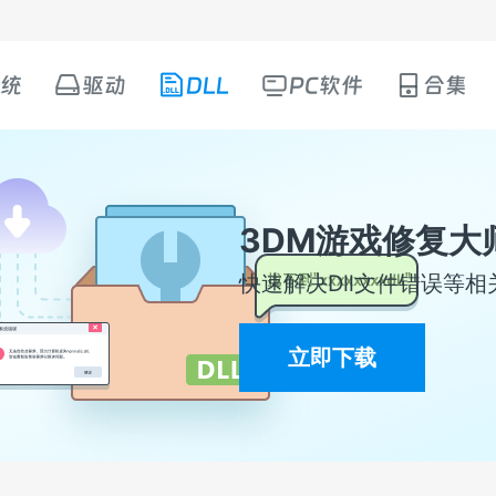
统
驱动
DLL
PC软件
合集
3DM游戏修复大
快速解决Dll文件错误等相
立即下载