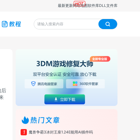
最新更新
网站地图
软件库
DLL文件库
教程
的后
来
热门文章
1
魔兽争霸3冰封王座1.24E能用AI插件吗