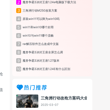
2
魔兽争霸3冰封王座1.24e电脑版下载方法
3
三角洲行动M250改装方案
4
原装win11可以降为win10吗
5
win11和win10哪个好用
6
win10与win11哪个流畅
7
rar解压软件怎么改成中文版
8
魔兽争霸3冰封王座全屏怎么调
9
魔兽争霸3冰封王座1.27版本
10
魔兽争霸3冰封王座1.24E有什么区别
枪
热门推荐
值
三角洲行动改枪方案码大全
2025-03-07