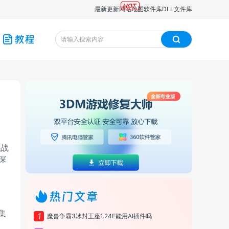
最新更新
网站地图
软件库
DLL文件库
教程
挑战
深
热门文章
集
1
魔兽争霸3冰封王座1.24E能用AI插件吗