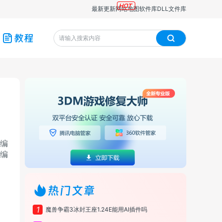
最新更新
网站地图
软件库
DLL文件库
教程
编
小编
热门文章
1
魔兽争霸3冰封王座1.24E能用AI插件吗