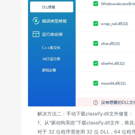
解决方法二：手动下载classify.dll文件修复：
1、从”驱动狗系统”下载classify.dll文
对于 32 位程序需使用 32 位 DLL，64 位程序则