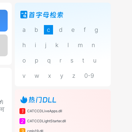
首字母检索
a
b
c
d
e
f
g
h
i
j
k
l
m
n
o
p
q
r
s
t
u
v
w
x
y
z
0-9
热门DLL
的
您可
1
CATCCDLiveApps.dll
2
CATCCDLightStarter.dll
3
cmls19.dll