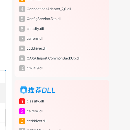
4
ConnectionsAdapter_7_0.dll
5
ConfigService.Dto.dll
6
classify.dll
7
calremi.dll
8
ccddriver.dll
9
CAXA.Import.CommonBackUp.dll
10
cmut19.dll
推荐DLL
1
classify.dll
2
calremi.dll
3
ccddriver.dll