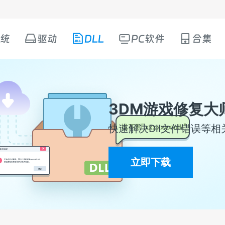
统
驱动
DLL
PC软件
合集
3DM游戏修复大
快速解决Dll文件错误等相
立即下载