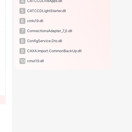
4
CATCCDLiveApps.dll
5
CATCCDLightStarter.dll
6
cmls19.dll
7
ConnectionsAdapter_7_0.dll
8
ConfigService.Dto.dll
9
CAXA.Import.CommonBackUp.dll
10
cmut19.dll