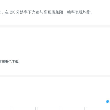
 7582，在 2K 分辨率下光追与高画质兼顾，帧率表现均衡。
湖南电信下载
更