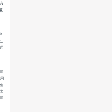
稳
兼
音
过
驱
声
。用
准
优
声