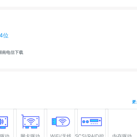
64位
湖南电信下载
更
驱动
网卡驱动
WiFi/无线
SCSI/RAID控制器驱动
内存驱动