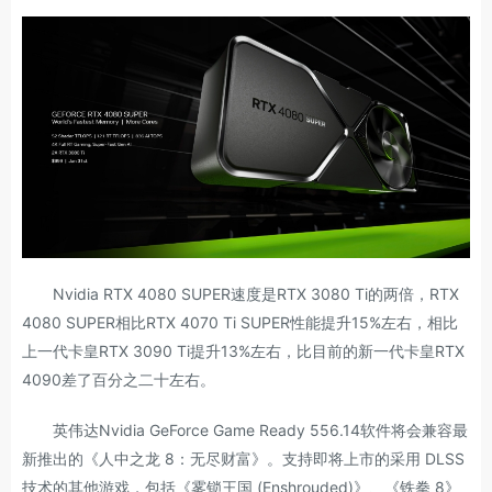
Nvidia RTX 4080 SUPER速度是RTX 3080 Ti的两倍，RTX
4080 SUPER相比RTX 4070 Ti SUPER性能提升15%左右，相比
上一代卡皇RTX 3090 Ti提升13%左右，比目前的新一代卡皇RTX
4090差了百分之二十左右。
英伟达Nvidia GeForce Game Ready 556.14软件将会兼容最
新推出的《人中之龙 8：无尽财富》。支持即将上市的采用 DLSS
技术的其他游戏，包括《雾锁王国 (Enshrouded)》、《铁拳 8》