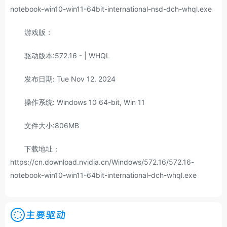
notebook-win10-win11-64bit-international-nsd-dch-whql.exe
游戏版：
驱动版本:572.16 - | WHQL
发布日期: Tue Nov 12. 2024
操作系统: Windows 10 64-bit, Win 11
文件大小:806MB
下载地址：
https://cn.download.nvidia.cn/Windows/572.16/572.16-
notebook-win10-win11-64bit-international-dch-whql.exe
主要驱动