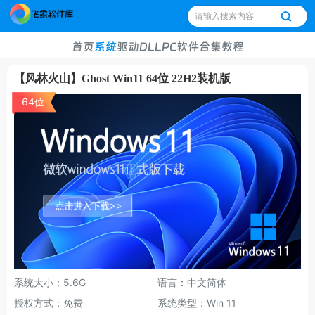
首页
系统
驱动
DLL
PC软件
合集
教程
【风林火山】Ghost Win11 64位 22H2装机版
64位
系统大小：5.6G
语言：中文简体
授权方式：免费
系统类型：Win 11