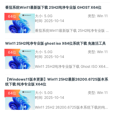
合那些追求高性能、简洁体验的用户。免激活
番茄系统Win11最新版下载 25H2纯净专业版 GHOST X64位
版本更便于普通用户快速安装，而通过GHOST
镜像提供的便捷安装方式，能够大幅减少系统
大小:
5.0G
类型:
Win 11
64位
部署的时间和复杂度。
时间:
2025-10-14
番茄系统Win11最新版下载 25H2纯净专业版 G
HOST X64位系统，经过精简与优化，去除了
Windows 11中的不必要应用和广告内容，同时
Win11 25H2纯净专业版 ghost iso X64位系统下载 免激活工具
保留了系统的核心功能，如远程桌面、BitLock
er加密等专业级功能。该系统版本的最大优势
大小:
5.0G
类型:
Win 11
64位
在于免激活，用户可以直接安装并使用，而不
时间:
2025-10-14
需要激活密钥。
Win11 25H2纯净专业版下载 Ghost ISO X64位
系统是一款为需要简洁、快速部署且免激活工
具的用户设计的Windows 11版本。它去除了不
【Windows11版本更新】Win11 25H2最新26200.6725版本系
必要的应用和广告，保留了系统的核心功能，
统下载 纯净专业版 X64位
适合个人用户和小型企业。
大小:
5.0G
类型:
Win 11
64位
时间:
2025-10-14
Win11 25H2 26200.6725版本系统下载的纯净
专业版X64位系统，是一款专为对系统稳定