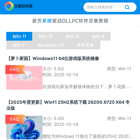
首页
系统
驱动
DLL
PC软件
合集
教程
Win 11
Win 10
Win 12
Win 8
Win 7
Windows XP
其他系统
【萝卜家园】Windows11 64位游戏版系统镜像
大小:
5.6G
类型:
Win 11
64位
时间:
2025-10-14
在游戏玩家追求极致体验的当下，萝卜花园 Wi
ndows 11 系统 64 位游戏玩家专属版应运而
生。这款系统专为游戏场景定制，下面从功
【2025年度更新】Win11 25H2系统下载 26200.6725 X64 专
能、参数、对比及注意事项等方面为大家详细
业版
解读。
大小:
5.0G
类型:
Win 11
64位
时间:
2025-10-14
微软为Windows 11推出了最新的25H2 26200.