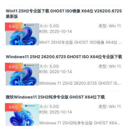
6725版本，这个更新在多个方面进行了性能优
化与功能增强，旨在为用户提供更流畅、安全
Win11 25H2专业版下载 GHOST ISO镜像 X64位 V26200.6725
和高效的使用体验。作为微软新一代操作系
最新版
统，Windows 11不仅继承了以往版本的优秀特
性，还加入了更多现代化的设计理念与技术支
大小:
5.0G
类型:
Win 11
64位
持。
时间:
2025-10-14
Win11 25H2专业版 GHOST ISO镜像 X64位 V
26200.6725最新版是一款稳定、高效且易于安
装的Windows 11系统更新版本。它适合那些对
Windows11 25H2 26200.6725 GHOST ISO X64位专业版下载
系统性能、稳定性和安全性有较高要求的专业
用户。通过GHOST镜像的免激活安装，用户能
大小:
5.0G
类型:
Win 11
64位
够快速部署系统，享受Windows 11带来的全新
时间:
2025-10-14
体验。
Windows 11 25H2 26200.6725 GHOST ISO
X64位专业版是微软推出的一款精简且高效的
操作系统，专为用户提供更流畅、更安全的使
微软Windows11 25H2纯净专业版 GHOST X64位下载
用体验。相比标准版，它去除了多余的功能和
应用，使得系统更加轻量化，适合对性能要求
大小:
5.0G
类型:
Win 11
64位
较高的用户。
时间:
2025-10-14
Windows 11 25H2纯净专业版 GHOST X64位
是一款精简、流畅且功能强大的操作系统，适