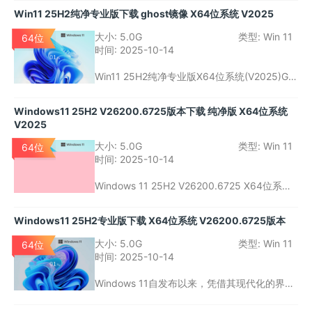
性、流畅性以及安全性有较高要求的用户设计
Win11 25H2纯净专业版下载 ghost镜像 X64位系统 V2025
的操作系统。通过Ghost镜像安装，用户可以更
加快速地完成系统部署，并享受Windows 11所
大小:
5.0G
类型:
Win 11
64位
带来的各项功能优化。
时间:
2025-10-14
Win11 25H2纯净专业版X64位系统(V2025)Gh
ost镜像版本是一款非常适合技术人员、开发者
和对系统纯净性有要求的用户的操作系统。通
Windows11 25H2 V26200.6725版本下载 纯净版 X64位系统
过Ghost镜像安装，用户可以更加快捷、便捷地
V2025
部署系统，同时享受Windows 11带来的各项创
新功能和性能优化。
大小:
5.0G
类型:
Win 11
64位
时间:
2025-10-14
Windows 11 25H2 V26200.6725 X64位系统
纯净版是一款针对技术用户、开发者和重视系
统简洁性的用户设计的操作系统版本。它去除
Windows11 25H2专业版下载 X64位系统 V26200.6725版本
了多余的预装应用，保留了Windows 11的核心
功能，同时通过性能优化提升了操作体验。无
大小:
5.0G
类型:
Win 11
64位
论是在工作环境还是日常使用中，纯净版都能
时间:
2025-10-14
为用户提供流畅、稳定的体验。
Windows 11自发布以来，凭借其现代化的界面
设计和高效的性能管理，受到了全球用户的广
泛欢迎。而随着最新的Windows 11 25H2大版