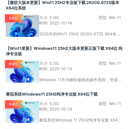
【微软大版本更新】Win11 25H2专业版下载 26200.6725版本
本更新，Microsoft再次对系统进行了诸多优
X64位系统
化，特别是在硬件兼容性、虚拟化支持和UI设
计方面，满足了开发者和高性能用户的需求。
大小:
5.0G
类型:
Win 11
64位
时间:
2025-10-14
2025年的Win11 25H2 26200.6725 X64专业
版正式发布，给用户带来了更加流畅、安全且
高效的使用体验。本次大版本更新在性能、用
【Win11更新】Windows11 25H2大版本更新正版下载 X64位 纯
户体验和安全性等方面都有了显著提升，尤其
净专业版
是在多任务处理、游戏体验和系统兼容性方
面，进一步优化了用户的操作环境。
大小:
5.0G
类型:
Win 11
64位
时间:
2025-10-14
Windows 11作为微软最新的操作系统，凭借其
全新的UI设计和高效的性能优化，吸引了全球
众多用户的关注。而在最近的25H2大版本更新
番茄系统Windows11 25H2纯净专业版 X64位下载
中，Windows 11进一步提升了系统的稳定性、
流畅度和功能性。
大小:
5.0G
类型:
Win 11
64位
时间:
2025-10-14
番茄系统Windows 11 25H2纯净专业版 X64位
提供了一个干净、高效的操作环境，适合那些