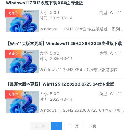
Windows11 25H2系统下载 X64位 专业版
更高效的工作环境和更强的硬件兼容性。如果
你的设备符合要求，升级到此版本将是提升系
大小:
5.0G
类型:
Win 11
64位
统性能和体验的一个不错选择。
时间:
2025-10-14
Windows 11 25H2 X64位 专业版通过一系列性
能、游戏、虚拟化和安全性的提升，成为一个
更加高效、稳定和现代化的操作系统。对于希
【Win11大版本更新】Windows11 25H2 X64 2025专业版下载
望体验Windows 11最新功能的用户来说，升级
到此版本无疑是一个不错的选择。务必在安装
大小:
5.0G
类型:
Win 11
64位
前确认硬件兼容性和数据安全，以便顺利过渡
时间:
2025-10-14
到新系统，享受更好的使用体验。
Windows 11 25H2 X64 2025专业版是微软发
布的Windows 11操作系统中的一款重要大版本
更新。此版本继承了Windows 11系列的基础特
【最新大版本更新】Win11 25H2 26200.6725 64位专业版
性，同时做了多方面的改进，特别是在性能和
安全性方面。微软此次特别关注的是提高系统
大小:
5.0G
类型:
Win 11
64位
的稳定性、支持更强大的硬件资源和提升用户
时间:
2025-10-14
在工作及娱乐中的体验。
Windows 11 25H2 26200.6725 64位专业版
是Windows 11的最新稳定更新之一，它在提供
更高效工作体验的同时，针对稳定性、安全性
上一页
1
下一页
末页
和用户界面做了进一步优化。特别是对硬件兼