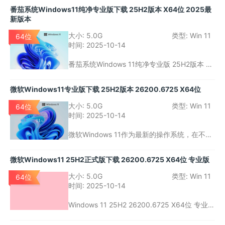
希望减少不必要应用程序干扰、追求高性能和
番茄系统Windows11纯净专业版下载 25H2版本 X64位 2025最
更好安全性的用户。通过去除多余应用、优化
新版本
系统性能、增强虚拟化和安全性支持，它为开
发者和技术爱好者提供了一个稳定且高效的使
大小:
5.0G
类型:
Win 11
64位
用平台。
时间:
2025-10-14
番茄系统Windows 11纯净专业版 25H2版本 X6
4位 2025最新版本是为追求纯净和高效操作系
统的用户量身定制的。通过去除多余的预装应
微软Windows11专业版下载 25H2版本 26200.6725 X64位
用、优化系统性能和增强安全性，该版本为专
业用户和开发者提供了一个更为高效、干净的
大小:
5.0G
类型:
Win 11
64位
工作环境。
时间:
2025-10-14
微软Windows 11作为最新的操作系统，在不断
优化中给用户带来了更流畅的体验和更强大的
功能。最新发布的Windows 11 25H2版本 262
微软Windows11 25H2正式版下载 26200.6725 X64位 专业版
00.6725 X64位专业版是这一系列更新中的重
要版本，针对用户需求进行了多方面的增强和
大小:
5.0G
类型:
Win 11
64位
优化。
时间:
2025-10-14
Windows 11 25H2 26200.6725 X64位 专业版
是一个注重性能、安全和虚拟化支持的操作系
统版本，对于开发者和重度用户来说，提供了