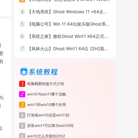
4
【大地系统】Ghost Windows 11 x64企业版特别版
5
【电脑公司】Win 11 64位娱乐版Ghost系统ISO镜像
6
【系统之家】微软Ghost Win11 X64正式版镜像
用
7
【风林火山】Ghost Win11 64位 22H2装机版
要
有
系统教程
1
电脑截图快捷方式介绍
2
win10与win11哪个流畅
专为
3
win11和win10哪个好用
和
4
打游戏win10还是win11好
5
原装win11可以降为win10吗
如
6
win10怎么升级到20h2