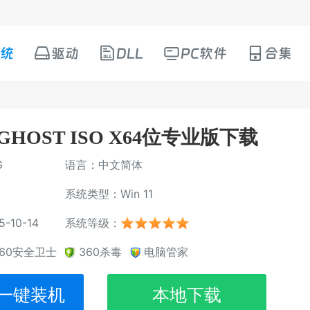
统
驱动
DLL
PC软件
合集
725 GHOST ISO X64位专业版下载
G
语言：中文简体
系统类型：Win 11
10-14
系统等级：
360安全卫士
360杀毒
电脑管家
一键装机
本地下载