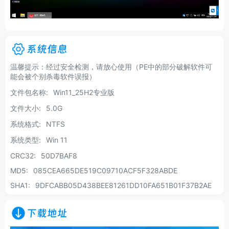
系统信息
温馨提示：经过安全检测，请放心使用（PE中的部分破解软件可
能会被个别杀毒软件误报）
文件包名称:
Win11_25H2专业版
文件大小:
5.0G
系统格式:
NTFS
系统类型:
Win 11
CRC32:
50D7BAF8
MD5:
085CEA665DE519C09710ACF5F328ABDE
SHA1:
9DFCABB05D438BEE81261DD10FA651B01F37B2AE
下载地址