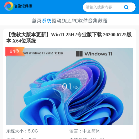
首页
系统
驱动
DLL
PC软件
合集
教程
【微软大版本更新】Win11 25H2专业版下载 26200.6725版
本 X64位系统
64位
系统大小：5.0G
语言：中文简体