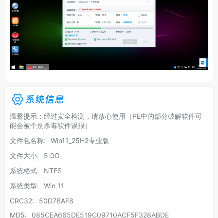
系统信息
温馨提示：经过安全检测，请放心使用（PE中的部分破解软件可
能会被个别杀毒软件误报）
文件包名称:
Win11_25H2专业版
文件大小:
5.0G
系统格式:
NTFS
系统类型:
Win 11
CRC32:
50D7BAF8
MD5:
085CEA665DE519C09710ACF5F328ABDE