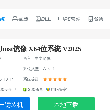
统
驱动
DLL
PC软件
合集
host镜像 X64位系统 V2025
G
语言：中文简体
系统类型：Win 11
10-14
系统等级：
360安全卫士
360杀毒
电脑管家
一键装机
本地下载