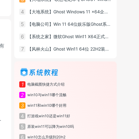
4
【大地系统】Ghost Windows 11 x64企业版特别版
5
【电脑公司】Win 11 64位娱乐版Ghost系统ISO镜像
6
【系统之家】微软Ghost Win11 X64正式版镜像
性有
7
【风林火山】Ghost Win11 64位 22H2装机版
的
系统教程
1
电脑截图快捷方式介绍
2
win10与win11哪个流畅
3
win11和win10哪个好用
4
打游戏win10还是win11好
个
5
原装win11可以降为win10吗
。
6
win10怎么升级到20h2