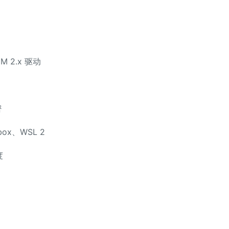
 2.x 驱动
密
ox、WSL 2
度