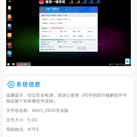
系统信息
温馨提示：经过安全检测，请放心使用（PE中的部分破解软件可
能会被个别杀毒软件误报）
文件包名称:
Win11_25H2专业版
文件大小:
5.0G
系统格式:
NTFS