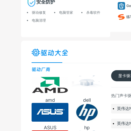
安全防护
G
驱动修复
电脑管家
杀毒软件
练
电脑清理
驱动大全
驱动厂商
显卡驱
热门声卡
amd
dell
英伟达NV
英伟达Nv
ASUS
hp