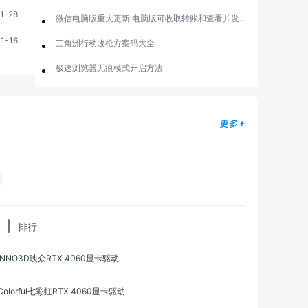
1-28
微信电脑版重大更新 电脑版可收取转账和查看并发布朋友圈
1-16
三角洲行动改枪方案码大全
极速浏览器无痕模式开启方法
更多+
|
排行
INNO3D映众RTX 4060显卡驱动
Colorful七彩虹RTX 4060显卡驱动